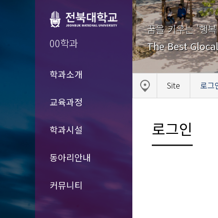
꿈을 키우는 '행복
00학과
The Best Glocal
학과소개
Site
로그
교육과정
로그인
학과시설
동아리안내
커뮤니티