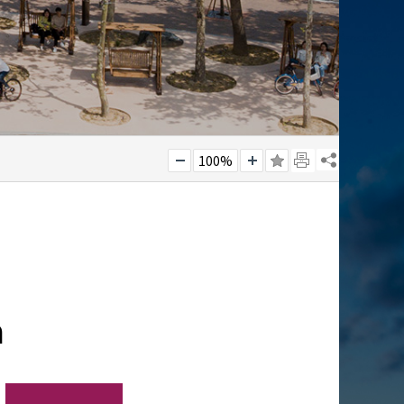
100%
n